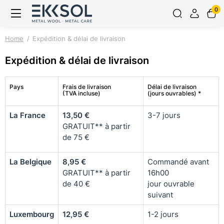
0
Home
Expédition & délai de livraison
Expédition & délai de livraison
Pays
Frais de livraison
Délai de livraison
(TVA incluse)
(jours ouvrables) *
La France
13,50
€
3-7 jours
GRATUIT** à partir
de 75 €
La Belgique
8,95
€
Commandé avant
GRATUIT** à partir
16h00
de 40 €
jour ouvrable
suivant
Luxembourg
12,95
€
1-2 jours