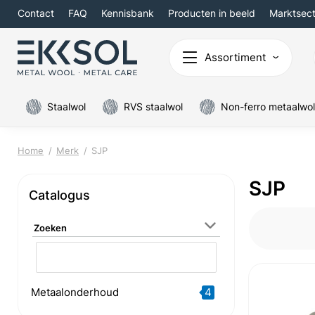
Contact
FAQ
Kennisbank
Producten in beeld
Marktsec
Assortiment
Staalwol
RVS staalwol
Non-ferro metaalwol
Home
Merk
SJP
SJP
Catalogus
Zoeken
Metaalonderhoud
4