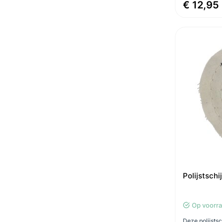
€ 12,95
Polijstsch
Op voorr
Deze polijstsc