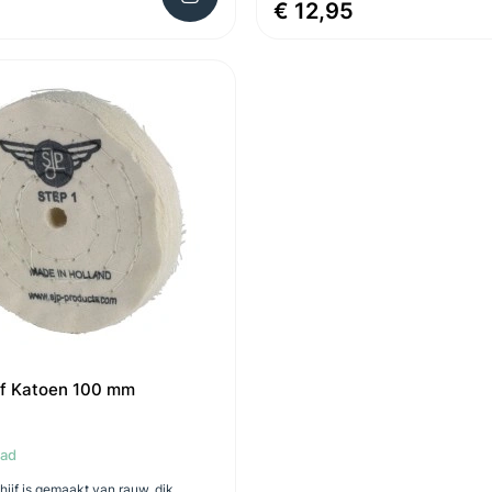
€ 12,95
ijf Katoen 100 mm
aad
hijf is gemaakt van rauw, dik,