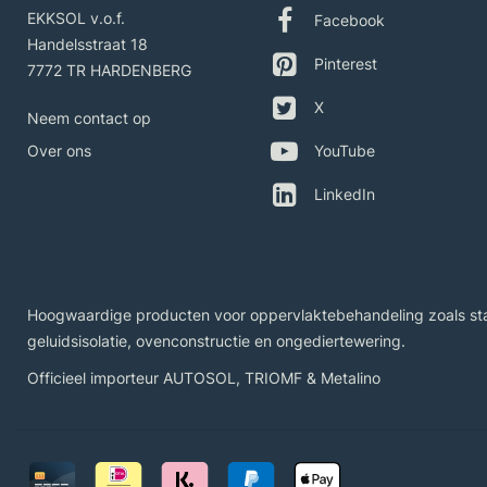
EKKSOL v.o.f.
Facebook
Handelsstraat 18
Pinterest
7772 TR HARDENBERG
X
Neem contact op
Over ons
YouTube
LinkedIn
Hoogwaardige producten voor oppervlaktebehandeling zoals staal
geluidsisolatie, ovenconstructie en ongediertewering.
Officieel importeur
AUTOSOL
,
TRIOMF
&
Metalino