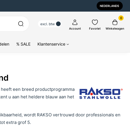
NEDERLANDS
0
excl. btw
Account
Favoriet
Winkelwagen
delen
% SALE
Klantenservice
and
 heeft een breed productprogramma
ent u aan het heldere blauw aan het
chikbaarheid, wordt RAKSO vertrouwd door professionals en
ot extra grof 5.