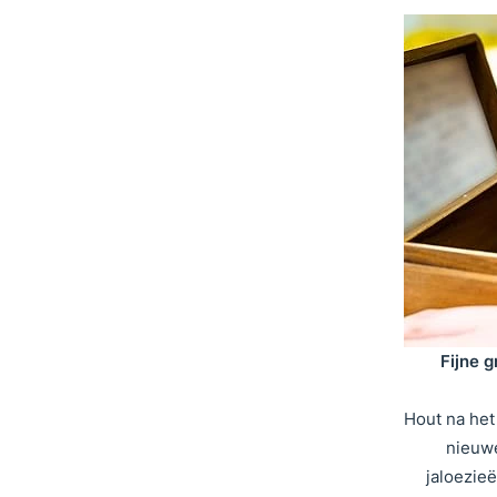
Fijne g
Hout na het
nieuwe
jaloezie