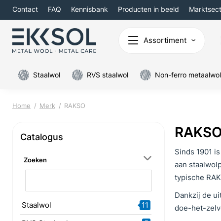
Contact
FAQ
Kennisbank
Producten in beeld
Marktsec
Assortiment
Staalwol
RVS staalwol
Non-ferro metaalwol
Home
Merk
RAKSO
RAKSO 
Catalogus
Sinds 1901 i
Zoeken
aan staalwol
typische RAK
Dankzij de u
Staalwol
11
doe-het-zelve