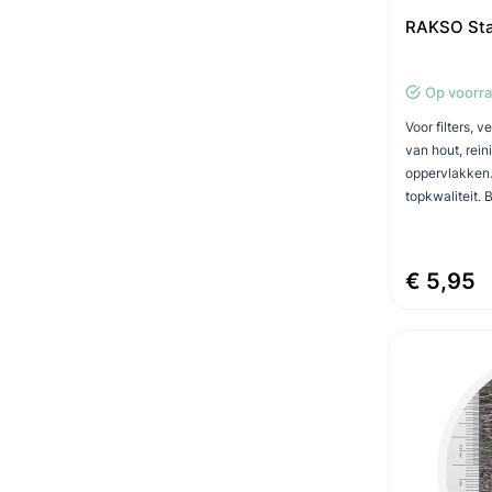
RAKSO Staa
Op voorr
Voor filters, 
van hout, rei
oppervlakken.
topkwaliteit. B
€ 5,95