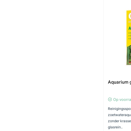
Aquarium g
Op voorr
Reinigingsspo
zoetwateraqua
zonder krasse
glasrein..