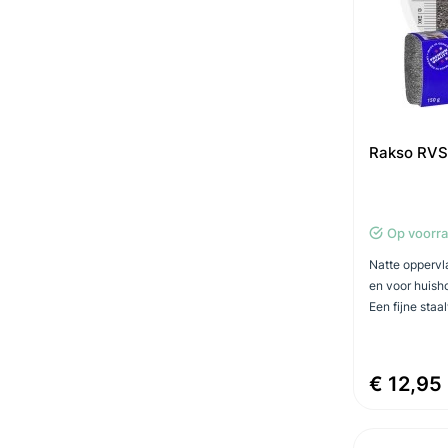
Rakso RVS 
Op voorr
Natte oppervla
en voor huisho
Een fijne staa
€ 12,95