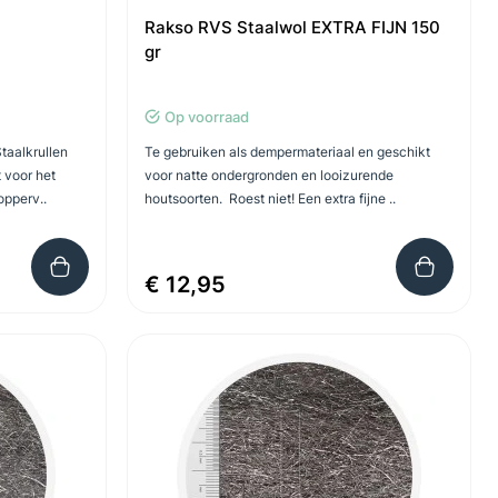
Rakso RVS Staalwol EXTRA FIJN 150
gr
Op voorraad
Staalkrullen
Te gebruiken als dempermateriaal en geschikt
t voor het
voor natte ondergronden en looizurende
opperv..
houtsoorten. Roest niet! Een extra fijne ..
€ 12,95