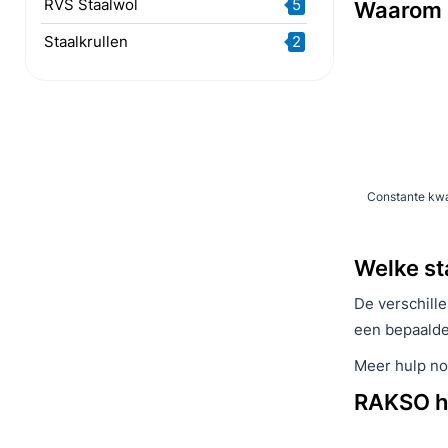
RVS Staalwol
5
Waarom 
Staalkrullen
2
Constante kwal
Welke st
De verschille
een bepaalde
Meer hulp nod
RAKSO he