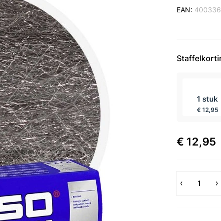
EAN:
400336
Staffelkort
incl BTW
1 stuk
€ 12,95
€ 12,95