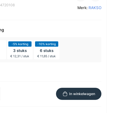
4720108
Merk:
RAKSO
ing
-5% korting
-10% korting
3 stuks
6 stuks
€ 12,31 / stuk
€ 11,65 / stuk
In winkelwagen