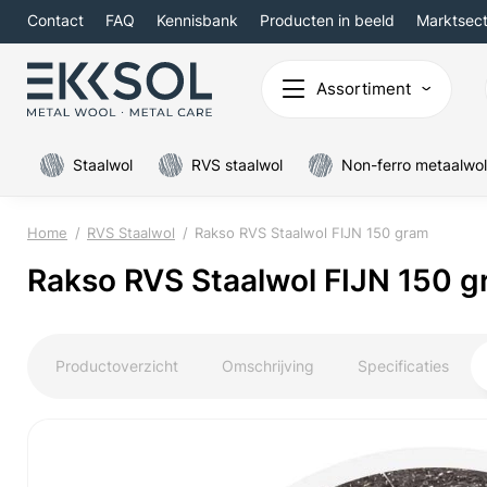
Contact
FAQ
Kennisbank
Producten in beeld
Marktsec
Assortiment
Staalwol
RVS staalwol
Non-ferro metaalwol
Home
RVS Staalwol
Rakso RVS Staalwol FIJN 150 gram
Rakso RVS Staalwol FIJN 150 
Productoverzicht
Omschrijving
Specificaties