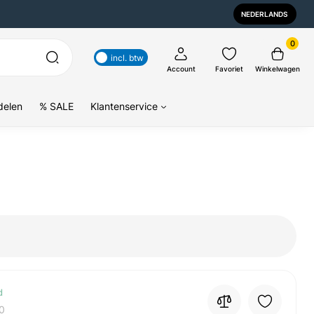
NEDERLANDS
0
incl. btw
Account
Favoriet
Winkelwagen
delen
% SALE
Klantenservice
d
0