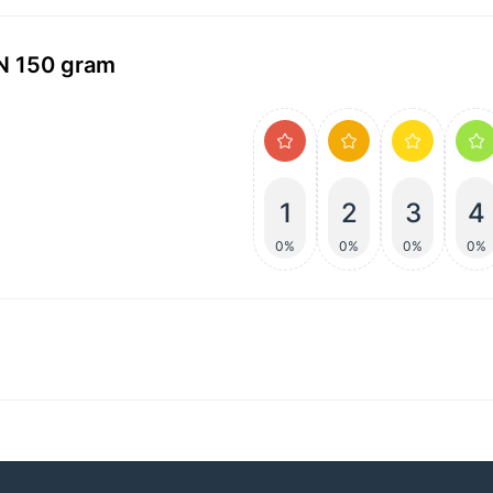
JN 150 gram
1
2
3
4
0%
0%
0%
0%