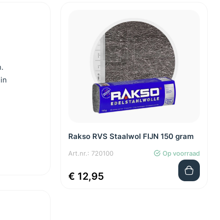
.
in
Rakso RVS Staalwol FIJN 150 gram
Art.nr.: 720100
Op voorraad
€ 12,95