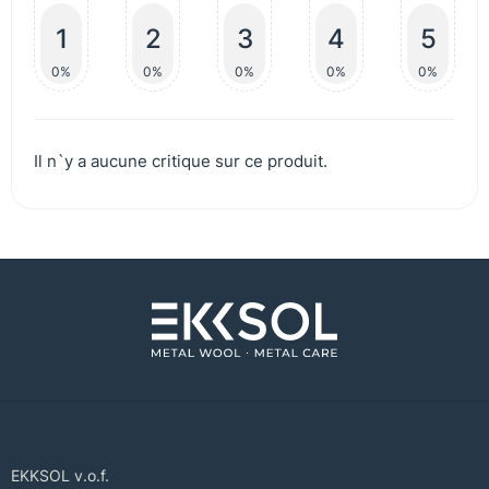
1
2
3
4
5
0%
0%
0%
0%
0%
Il n`y a aucune critique sur ce produit.
EKKSOL v.o.f.