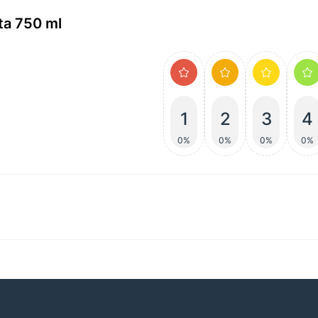
ta 750 ml
1
2
3
4
0%
0%
0%
0%