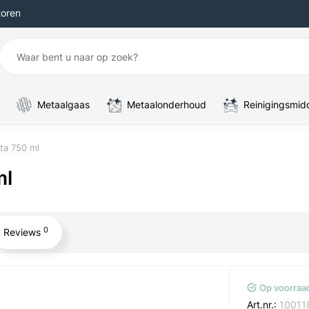
toren
Metaalgaas
Metaalonderhoud
Reinigingsmid
ta 750 ml
ml
0
Reviews
Op voorraa
Art.nr.:
10011