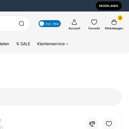
NEDERLANDS
0
incl. btw
Account
Favoriet
Winkelwagen
delen
% SALE
Klantenservice
d
81