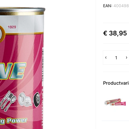
EAN:
400498
€ 38,95
Productvar