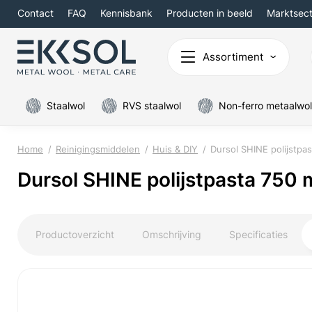
Contact
FAQ
Kennisbank
Producten in beeld
Marktsec
Assortiment
Staalwol
RVS staalwol
Non-ferro metaalwol
Home
Reinigingsmiddelen
Huis & DIY
Dursol SHINE polijstpas
Dursol SHINE polijstpasta 750 
Productoverzicht
Omschrijving
Specificaties