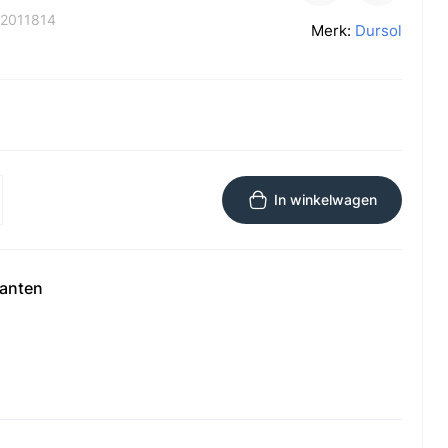
2011814
Merk:
Dursol
In winkelwagen
ianten