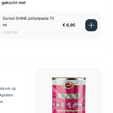
 gekocht met
Dursol SHINE polijstpasta 75
ml
€ 6,95
01001188
ebruik op
okplaten.
le