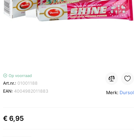
Op voorraad
Art.nr.:
01001188
EAN:
4004982011883
Merk:
Dursol
€ 6,95