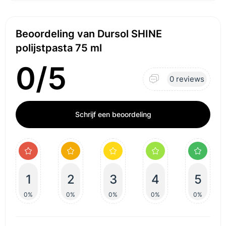
Beoordeling van Dursol SHINE
polijstpasta 75 ml
0/5
0 reviews
Schrijf een beoordeling
1
2
3
4
5
0%
0%
0%
0%
0%