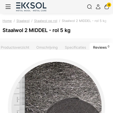
0
Home
Staalwol
Staalwol op rol
Staalwol 2 MIDDEL - rol 5 kg
Staalwol 2 MIDDEL - rol 5 kg
0
Productoverzicht
Omschrijving
Specificaties
Reviews