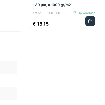
- 30 μm, ± 1000 gr/m2
Art.nr.: 832001000
Op voorraad
€ 18,15