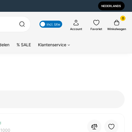
NEDERLANDS
0
incl. btw
Account
Favoriet
Winkelwagen
delen
% SALE
Klantenservice
d
01000