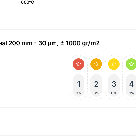
800°C
aal 200 mm - 30 μm, ± 1000 gr/m2
1
2
3
4
0%
0%
0%
0%