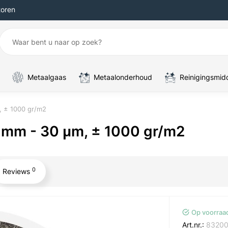
toren
Metaalgaas
Metaalonderhoud
Reinigingsmid
, ± 1000 gr/m2
 mm - 30 μm, ± 1000 gr/m2
0
Reviews
Op voorraa
Art.nr.:
8320