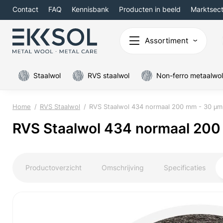
Contact
FAQ
Kennisbank
Producten in beeld
Marktsec
Assortiment
Staalwol
RVS staalwol
Non-ferro metaalwol
Home
RVS Staalwol
RVS Staalwol 434 normaal 200 mm - 30 μm
RVS Staalwol 434 normaal 200
Productoverzicht
Omschrijving
Specificaties