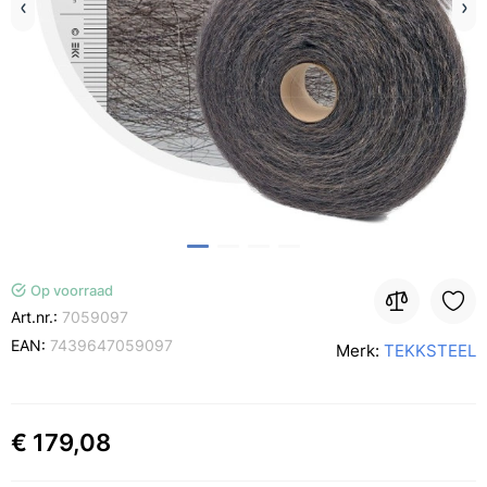
Op voorraad
Art.nr.:
7059097
EAN:
7439647059097
Merk:
TEKKSTEEL
€ 179,08