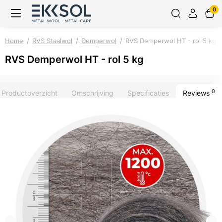
0
Home
RVS Staalwol
Demperwol
RVS Demperwol HT - rol 5 kg
RVS Demperwol HT - rol 5 kg
0
Productoverzicht
Omschrijving
Specificaties
Reviews