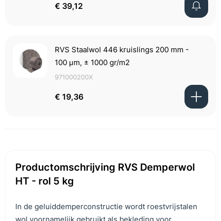
€ 39,12
RVS Staalwol 446 kruislings 200 mm -
100 μm, ± 1000 gr/m2
971000200X
€ 19,36
Productomschrijving RVS Demperwol
HT - rol 5 kg
In de geluiddemperconstructie wordt roestvrijstalen
wol voornamelijk gebruikt als bekleding voor