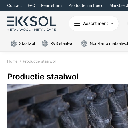
Contact
FAQ
Kennisbank
Producten in beeld
Marktsec
Assortiment
Staalwol
RVS staalwol
Non-ferro metaalwol
Home
Productie staalwol
Productie staalwol