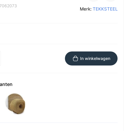
7062073
Merk:
TEKKSTEEL
In winkelwagen
ianten