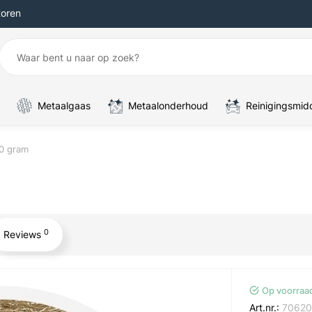
toren
Metaalgaas
Metaalonderhoud
Reinigingsmid
0 gram
0
Reviews
Op voorraa
Art.nr.:
70620