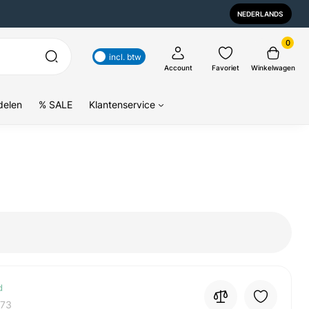
NEDERLANDS
0
incl. btw
Account
Favoriet
Winkelwagen
delen
% SALE
Klantenservice
d
73