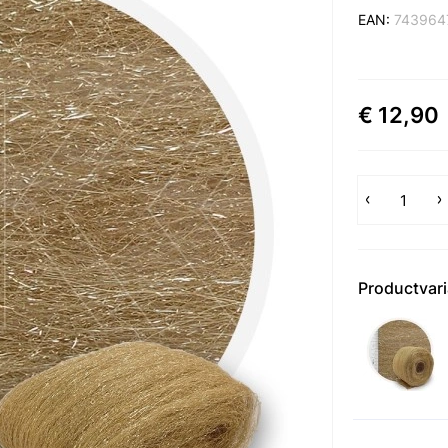
EAN:
743964
€ 12,90
Productvar