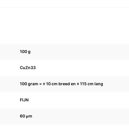
m
100 g
CuZn33
100 gram = ± 10 cm breed en ± 115 cm lang
FIJN
60 μm