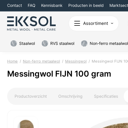
Contact
FAQ
Kennisbank
Producten in beeld
Marktsec
Assortiment
Staalwol
RVS staalwol
Non-ferro metaalwol
Home
Non-ferro metaalwol
Messingwol
Messingwol FIJN 10
Messingwol FIJN 100 gram
Productoverzicht
Omschrijving
Specificaties