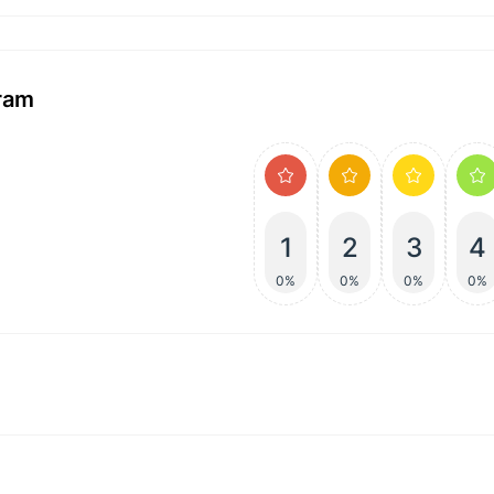
ram
1
2
3
4
0%
0%
0%
0%