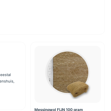
meestal
enshuis,
Messingwol FIJN 100 gram