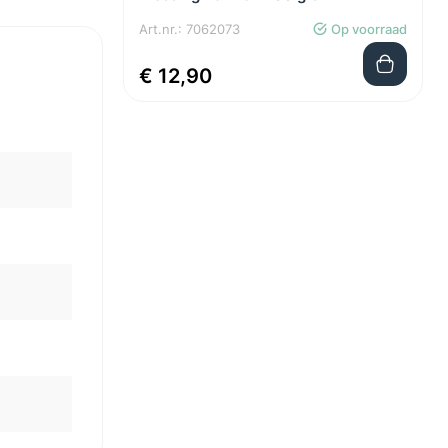
Art.nr.: 7062073
Op voorraad
€ 12,90