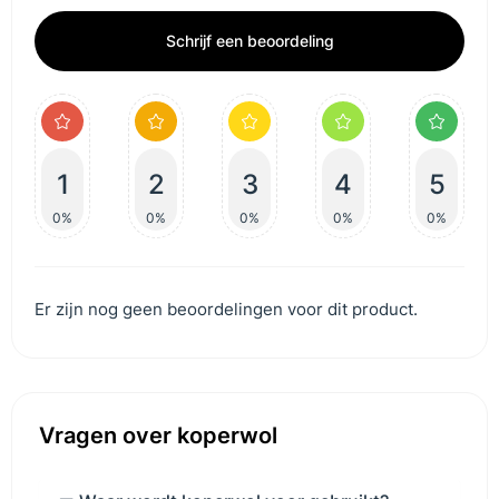
Schrijf een beoordeling
1
2
3
4
5
0%
0%
0%
0%
0%
Er zijn nog geen beoordelingen voor dit product.
Vragen over koperwol